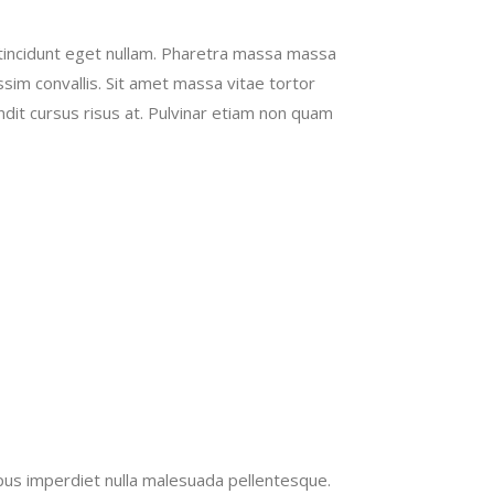
l tincidunt eget nullam. Pharetra massa massa
issim convallis. Sit amet massa vitae tortor
ndit cursus risus at. Pulvinar etiam non quam
mpus imperdiet nulla malesuada pellentesque.