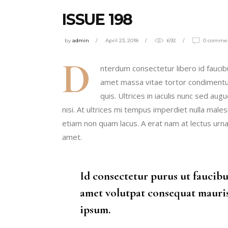
ISSUE 198
by
admin
April 23, 2018
692
0 comme
D
nterdum consectetur libero id faucibu
amet massa vitae tortor condimentum 
quis. Ultrices in iaculis nunc sed au
nisi. At ultrices mi tempus imperdiet nulla mal
etiam non quam lacus. A erat nam at lectus urna 
amet.
Id consectetur purus ut faucibu
amet volutpat consequat mauris
ipsum.