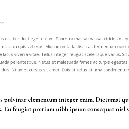
nts
s nisl tincidunt eget nullam. Pharetra massa massa ultricies mi quis
lacinia quis vel eros. Aliquam nulla facilisi cras fermentum odio
gue lacus viverra vitae. Tellus integer feugiat scelerisque varius.
esuada pellentesque. Netus et malesuada fames ac turpis egestas se
duis. Sit amet cursus sit amet. Duis at tellus at urna condimentum. 
s pulvinar elementum integer enim. Dictumst qui
. Eu feugiat pretium nibh ipsum consequat nisl v